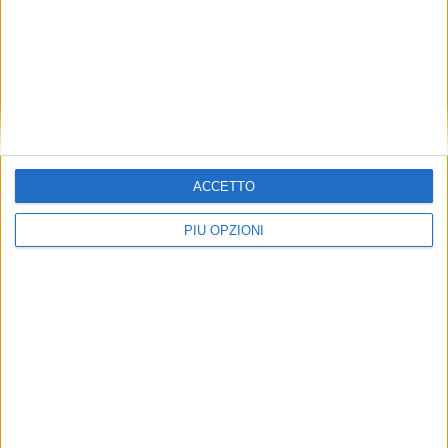
Seguici su Facebook
ACCETTO
PIÙ OPZIONI
Mappa del sito
News
Focus
Foto
Redazione