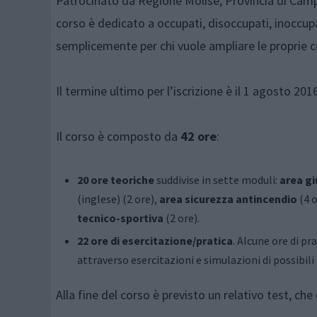
Patrocinato da Regione Molise, Provincia di Cam
corso è dedicato a occupati, disoccupati, inoccupat
semplicemente per chi vuole ampliare le proprie
Il termine ultimo per l’iscrizione è il 1 agosto 2016
Il corso è composto da
42 ore
:
20 ore teoriche
suddivise in sette moduli:
area gi
(inglese) (2 ore),
area sicurezza antincendio
(4 o
tecnico-sportiva
(2 ore).
22 ore di esercitazione/pratica
. Alcune ore di pr
attraverso esercitazioni e simulazioni di possibili
Alla fine del corso è previsto un relativo test, ch