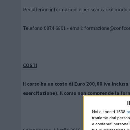
Per ulteriori informazioni e per scaricare il modul
Telefono 0874 6891 - email: formazione@confco
COSTI
Il corso ha un costo di Euro 200,00 iva inclus
esercitazione). Il corso non comprende la fo
I
Noi e i nostri 1538
p
trattiamo dati person
e contenuti personali