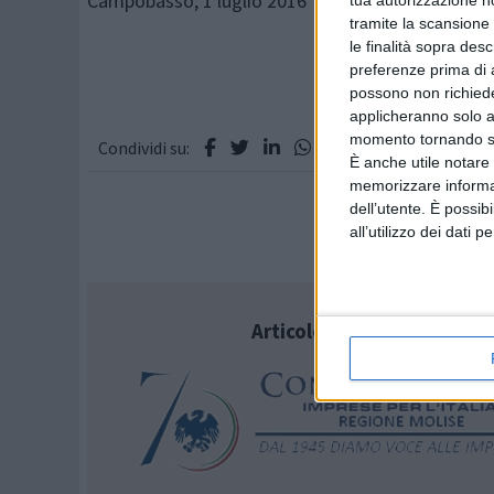
Campobasso, 1 luglio 2016
tua autorizzazione no
tramite la scansione 
le finalità sopra des
preferenze prima di 
possono non richieder
applicheranno solo a
momento tornando su 
Condividi su:
È anche utile notare
memorizzare informazi
dell’utente. È possib
all’utilizzo dei dati 
Articolo successivo