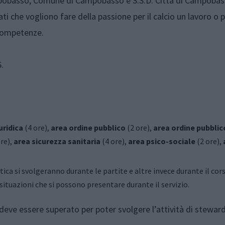
pobasso, Comune di Campobasso e S.S.D. Città di Campobass
i che vogliono fare della passione per il calcio un lavoro o p
 competenze.
.
uridica
(4 ore),
area ordine pubblico
(2 ore),
area ordine pubblic
re),
area sicurezza sanitaria
(4 ore),
area psico-sociale
(2 ore),
atica si svolgeranno durante le partite e altre invece durante il cor
 situazioni che si possono presentare durante il servizio.
e deve essere superato per poter svolgere l’attività di steward