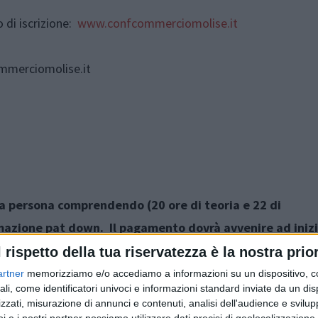
o di iscrizione:
www.confcommerciomolise.it
mmerciomolise.it
a a persona comprendendo (20 ore di teoria e 22 di
rmazione pat down. Il pagamento dovrà avvenire ad inizi
l rispetto della tua riservatezza è la nostra prior
artner
memorizziamo e/o accediamo a informazioni su un dispositivo, c
ali, come identificatori univoci e informazioni standard inviate da un di
zzati, misurazione di annunci e contenuti, analisi dell'audience e svilupp