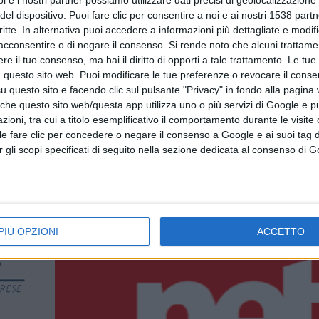
i e i nostri partner possiamo utilizzare dati precisi di geolocalizzazione 
del dispositivo. Puoi fare clic per consentire a noi e ai nostri 1538 partn
critte. In alternativa puoi accedere a informazioni più dettagliate e modif
acconsentire o di negare il consenso.
Si rende noto che alcuni trattamen
e il tuo consenso, ma hai il diritto di opporti a tale trattamento. Le tue
 questo sito web. Puoi modificare le tue preferenze o revocare il conse
questo sito e facendo clic sul pulsante "Privacy" in fondo alla pagina
 che questo sito web/questa app utilizza uno o più servizi di Google e p
oni, tra cui a titolo esemplificativo il comportamento durante le visite o
ile fare clic per concedere o negare il consenso a Google e ai suoi tag d
per gli scopi specificati di seguito nella sezione dedicata al consenso di 
Articolo precedente
PIÙ OPZIONI
ACCETTO