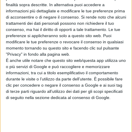
a schierare un centrocampo a quattro, rispetto all’abituale
finalità sopra descritte. In alternativa puoi accedere a
modulo a tre. Così con Orlando, Di Lullo, Galuppi, anche
informazioni più dettagliate e modificare le tue preferenze prima
l’under Di Lollo, uno dei pochi a salvarsi nel turno
di acconsentire o di negare il consenso.
Si rende noto che alcuni
infrasettimanale. Il tutto a riprova di quanto detto in
trattamenti dei dati personali possono non richiedere il tuo
apertura. In attacco spazio al tandem De Pascalis – Milozzi. A
consenso, ma hai il diritto di opporti a tale trattamento. Le tue
riguardo da segnalare come l’ultimo gol lontano dal
preferenze si applicheranno solo a questo sito web. Puoi
‘Civitelle’ risale alla sconfitta rimediata a Luco Canistro il 28
modificare le tue preferenze o revocare il consenso in qualsiasi
dicembre dello scorso anno. Pf: Pezone, Litterio, Iannitti, Di
momento tornando su questo sito e facendo clic sul pulsante
Lullo, Pesce, Scampamorte, De Pascalis, Di Lollo, Milozzi,
"Privacy" in fondo alla pagina web.
Galuppi, Orlando. All. Agovino
È anche utile notare che questo sito web/questa app utilizza uno
o più servizi di Google e può raccogliere e memorizzare
Condividi su:
informazioni, tra cui a titolo esemplificativo il comportamento
durante le visite o l’utilizzo da parte dell’utente. È possibile fare
clic per concedere o negare il consenso a Google e ai suoi tag
di terze parti riguardo all’utilizzo dei dati per gli scopi specificati
di seguito nella sezione dedicata al consenso di Google.
Articolo successivo