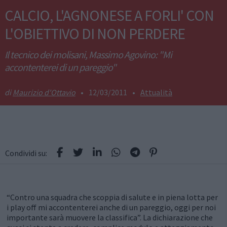
CALCIO, L'AGNONESE A FORLI' CON
L'OBIETTIVO DI NON PERDERE
Il tecnico dei molisani, Massimo Agovino: "Mi
accontenterei di un pareggio"
Maurizio d'Ottavio
•
12/03/2011
•
Attualità
Condividi su:
“Contro una squadra che scoppia di salute e in piena lotta per
i play off mi accontenterei anche di un pareggio, oggi per noi
importante sarà muovere la classifica”. La dichiarazione che