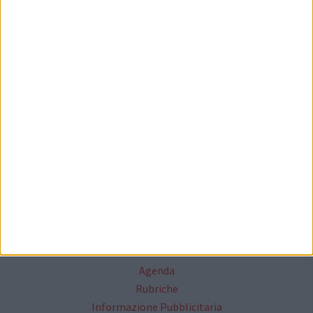
Seguici su Facebook
Mappa del sito
News
Focus
Foto
Redazione
Agenda
Rubriche
Informazione Pubblicitaria