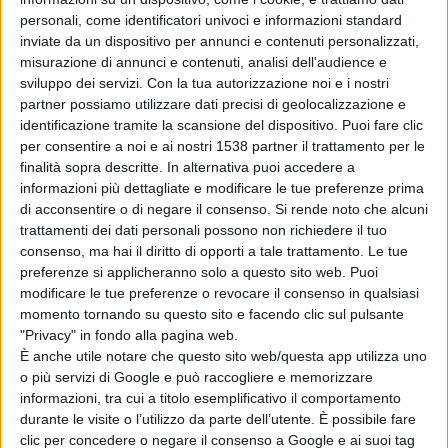
l'aiuola versa in uno stato di incuria generale . Come si
personali, come identificatori univoci e informazioni standard
può osservare dalle immagini l'erbacce oramai
inviate da un dispositivo per annunci e contenuti personalizzati,
sovrastano la recinsione dando una immagine di
misurazione di annunci e contenuti, analisi dell'audience e
sviluppo dei servizi.
Con la tua autorizzazione noi e i nostri
trascuratezza complessiva. L'attenzione al verde
partner possiamo utilizzare dati precisi di geolocalizzazione e
identificazione tramite la scansione del dispositivo. Puoi fare clic
pubblico, alla bellezza dei luoghi , ai reperti storici
per consentire a noi e ai nostri 1538 partner il trattamento per le
artistici, ai monumenti non sono solo valori estetici ma
finalità sopra descritte. In alternativa puoi accedere a
informazioni più dettagliate e modificare le tue preferenze prima
elementi essenziali per la crescita civica
di acconsentire o di negare il consenso.
Si rende noto che alcuni
,culturale, economica e di sviluppo di un paese.
trattamenti dei dati personali possono non richiedere il tuo
consenso, ma hai il diritto di opporti a tale trattamento. Le tue
preferenze si applicheranno solo a questo sito web. Puoi
Il Monumento oltretutto e' simulacro di valori passati e
modificare le tue preferenze o revocare il consenso in qualsiasi
momento tornando su questo sito e facendo clic sul pulsante
presenti, luogo dellla memoria per le vecchie e nuove
"Privacy" in fondo alla pagina web.
generazioni
È anche utile notare che questo sito web/questa app utilizza uno
o più servizi di Google e può raccogliere e memorizzare
informazioni, tra cui a titolo esemplificativo il comportamento
durante le visite o l’utilizzo da parte dell’utente. È possibile fare
clic per concedere o negare il consenso a Google e ai suoi tag