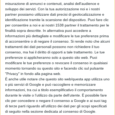
venezuelana, e per far potenziare la rete di strumenti e
misurazione di annunci e contenuti, analisi dell'audience e
le risorse finanziarie di Stato, Regioni e Comuni,
sviluppo dei servizi.
Con la tua autorizzazione noi e i nostri
partner possiamo utilizzare dati precisi di geolocalizzazione e
finalizzata alla predisposizione di misure straordinarie
identificazione tramite la scansione del dispositivo. Puoi fare clic
d’accoglienza per gli oriundi italiani che rientrano nelle
per consentire a noi e ai nostri 1538 partner il trattamento per le
finalità sopra descritte. In alternativa puoi accedere a
loro comunità di origine.
informazioni più dettagliate e modificare le tue preferenze prima
di acconsentire o di negare il consenso.
Si rende noto che alcuni
trattamenti dei dati personali possono non richiedere il tuo
Su questi punti si registra un appello accorato della
consenso, ma hai il diritto di opporti a tale trattamento. Le tue
Federazione delle Associazioni Civili Abruzzesi e
preferenze si applicheranno solo a questo sito web. Puoi
modificare le tue preferenze o revocare il consenso in qualsiasi
Molisane del 28 agosto 2017 rimasto disatteso (all.1) e
momento tornando su questo sito e facendo clic sul pulsante
recepito da una Mozione Urgente (all.2) di cui
"Privacy" in fondo alla pagina web.
È anche utile notare che questo sito web/questa app utilizza uno
sollecitiamo una rapida approvazione in Consiglio
o più servizi di Google e può raccogliere e memorizzare
Regionale al fine di rispondere alle aspettative delle
informazioni, tra cui a titolo esemplificativo il comportamento
durante le visite o l’utilizzo da parte dell’utente. È possibile fare
centinaia di oriundi molisani rientrati nell’ultimo biennio
clic per concedere o negare il consenso a Google e ai suoi tag
di terze parti riguardo all’utilizzo dei dati per gli scopi specificati
e delle migliaia di corregionali che vivono in Venezuela.
di seguito nella sezione dedicata al consenso di Google.