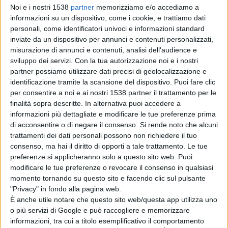
Noi e i nostri 1538
partner
memorizziamo e/o accediamo a
SAN GIULIANO DI PUGLIA – Vincere due titoli italiani su
informazioni su un dispositivo, come i cookie, e trattiamo dati
due distanze differenti nella medesima giornata è
personali, come identificatori univoci e informazioni standard
inviate da un dispositivo per annunci e contenuti personalizzati,
davvero difficile, confermarsi sulle stesse distanze per
misurazione di annunci e contenuti, analisi dell'audience e
due anni consecutivi è davvero eccezionale! La stella di
sviluppo dei servizi.
Con la tua autorizzazione noi e i nostri
partner possiamo utilizzare dati precisi di geolocalizzazione e
Pompeo Barbieri non accenna a spegnersi, anzi! A
identificazione tramite la scansione del dispositivo. Puoi fare clic
Pescara Pompeo si conferma come il migliore dei
per consentire a noi e ai nostri 1538 partner il trattamento per le
finalità sopra descritte. In alternativa puoi accedere a
nuotatori italiani sia sui 100 sia sui 50 stile libero. Una
informazioni più dettagliate e modificare le tue preferenze prima
doppietta che non ha eguali e che mette ancora una
di acconsentire o di negare il consenso.
Si rende noto che alcuni
trattamenti dei dati personali possono non richiedere il tuo
volta in risalto la tenacia, il talento e la determinazione
consenso, ma hai il diritto di opporti a tale trattamento. Le tue
di un ragazzo che nell’acqua ha trovato il suo elemento
preferenze si applicheranno solo a questo sito web. Puoi
modificare le tue preferenze o revocare il consenso in qualsiasi
ideale dove poter esprimere tutta la sua voglia di
momento tornando su questo sito e facendo clic sul pulsante
competizione. “Sono felicissimo di questo risultato
"Privacy" in fondo alla pagina web.
È anche utile notare che questo sito web/questa app utilizza uno
perché sono riuscito a bissare le vittorie dell'anno
o più servizi di Google e può raccogliere e memorizzare
scorso migliorando anche il mio record di categoria sui
informazioni, tra cui a titolo esemplificativo il comportamento