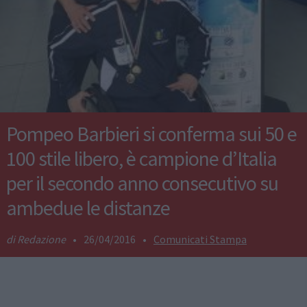
Pompeo Barbieri si conferma sui 50 e
100 stile libero, è campione d’Italia
per il secondo anno consecutivo su
ambedue le distanze
Redazione
•
26/04/2016
•
Comunicati Stampa