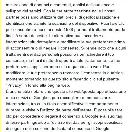
misurazione di annunci e contenuti, analisi dell'audience e
sviluppo dei servizi.
Con la tua autorizzazione noi e i nostri
partner possiamo utilizzare dati precisi di geolocalizzazione e
identificazione tramite la scansione del dispositivo. Puoi fare clic
per consentire a noi e ai nostri 1538 partner il trattamento per le
finalità sopra descritte. In alternativa puoi accedere a
informazioni più dettagliate e modificare le tue preferenze prima
di acconsentire o di negare il consenso.
Si rende noto che alcuni
#Comunicarecon: Rg Droni e Cittanet
trattamenti dei dati personali possono non richiedere il tuo
consenso, ma hai il diritto di opporti a tale trattamento. Le tue
presentano il corso sui droni e video
preferenze si applicheranno solo a questo sito web. Puoi
modificare le tue preferenze o revocare il consenso in qualsiasi
momento tornando su questo sito e facendo clic sul pulsante
"Privacy" in fondo alla pagina web.
È anche utile notare che questo sito web/questa app utilizza uno
INFORMAZIONE AZIENDALE
o più servizi di Google e può raccogliere e memorizzare
informazioni, tra cui a titolo esemplificativo il comportamento
durante le visite o l’utilizzo da parte dell’utente. È possibile fare
clic per concedere o negare il consenso a Google e ai suoi tag
di terze parti riguardo all’utilizzo dei dati per gli scopi specificati
di seguito nella sezione dedicata al consenso di Google.