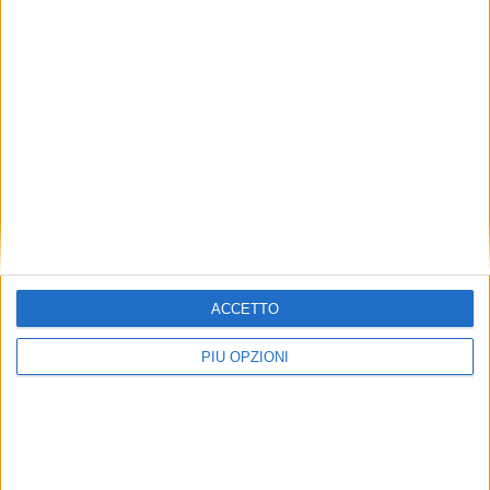
Ultimo giorno per iscriverti al workshop
sulla comunicazione sul web:
#DiventaBloggerinUnGiorno
INFORMAZIONE AZIENDALE
ACCETTO
PIÙ OPZIONI