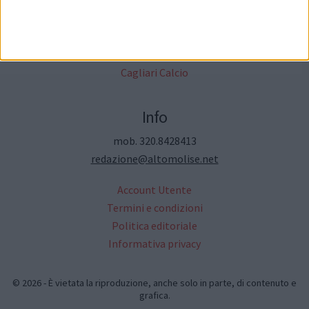
Moda & Fashion
Ricette ed Enogastronomia
Turismo e cultura in Abruzzo
Cronaca storica
Cagliari Calcio
Info
mob. 320.8428413
redazione@altomolise.net
Account Utente
Termini e condizioni
Politica editoriale
Informativa privacy
© 2026 - È vietata la riproduzione, anche solo in parte, di contenuto e
grafica.