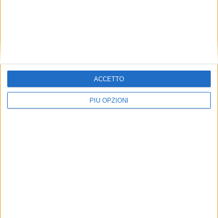
Seguici su Facebook
ACCETTO
PIÙ OPZIONI
Mappa del sito
News
Focus
Foto
Redazione
Agenda
Rubriche