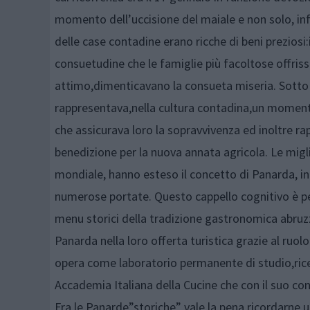
momento dell’uccisione del maiale e non solo, infa
delle case contadine erano ricche di beni preziosi
consuetudine che le famiglie più facoltose offris
attimo,dimenticavano la consueta miseria. Sotto 
rappresentava,nella cultura contadina,un momento 
che assicurava loro la sopravvivenza ed inoltre r
benedizione per la nuova annata agricola. Le mi
mondiale, hanno esteso il concetto di Panarda, in
numerose portate. Questo cappello cognitivo è per
menu storici della tradizione gastronomica abruzz
Panarda nella loro offerta turistica grazie al ruol
opera come laboratorio permanente di studio,ricer
Accademia Italiana della Cucine che con il suo con
Fra le Panarde”storiche” vale la pena ricordarne u