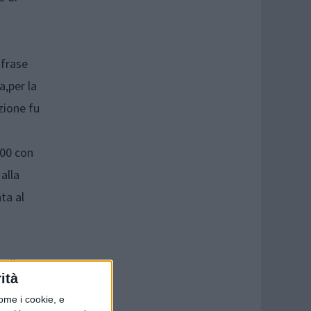
 frase
a,per la
zione fu
800 con
alla
ta al
 alle
ità
ome i cookie, e
chio in