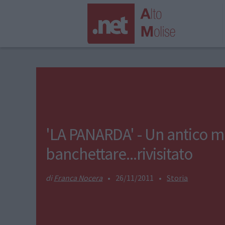
'LA PANARDA' - Un antico m
banchettare...rivisitato
Franca Nocera
•
26/11/2011
•
Storia