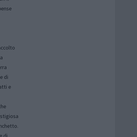
spense
accolto
la
rra
e di
tti e
che
estigiosa
anchetto.
e di