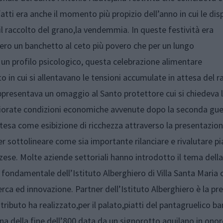
tti era anche il momento più propizio dell’anno in cui le di
:il raccolto del grano,la vendemmia. In queste festività era
sero un banchetto al ceto più povero che per un lungo
un profilo psicologico, questa celebrazione alimentare
in cui si allentavano le tensioni accumulate in attesa del r
appresentava un omaggio al Santo protettore cui si chiedeva 
gliorate condizioni economiche avvenute dopo la seconda gue
tesa come esibizione di ricchezza attraverso la presentazion
 sottolineare come sia importante rilanciare e rivalutare pia
ese. Molte aziende settoriali hanno introdotto il tema della
o fondamentale dell’Istituto Alberghiero di Villa Santa Maria 
ca ed innovazione. Partner dell’Istituto Alberghiero è la pr
tributo ha realizzato,per il palato,piatti del pantagruelico b
na della fine dell’800 data da un signorotto aquilano in onor