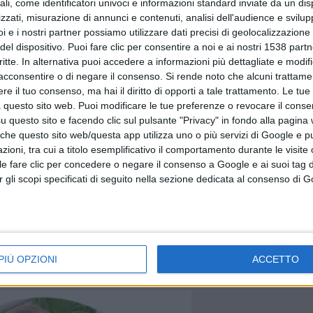
ali, come identificatori univoci e informazioni standard inviate da un di
 sé che celebra la fatica dell’uomo,glorifica valori anche 
zzati, misurazione di annunci e contenuti, analisi dell'audience e svilupp
i e i nostri partner possiamo utilizzare dati precisi di geolocalizzazione 
 animali da cortile. Ringrazio di cuore il Kaos..il folletto g
del dispositivo. Puoi fare clic per consentire a noi e ai nostri 1538 partn
critte. In alternativa puoi accedere a informazioni più dettagliate e modif
r avermi fatto conoscere la fonte da cui ho tratto questa
acconsentire o di negare il consenso.
Si rende noto che alcuni trattamen
e il Prof.Antonio Stanziani autore del libro nonché chef e d
e il tuo consenso, ma hai il diritto di opporti a tale trattamento. Le tue
 questo sito web. Puoi modificare le tue preferenze o revocare il conse
utore di numerose pubblicazioni storico-gastronomiche.
questo sito e facendo clic sul pulsante "Privacy" in fondo alla pagina
 che questo sito web/questa app utilizza uno o più servizi di Google e p
oni, tra cui a titolo esemplificativo il comportamento durante le visite o
ile fare clic per concedere o negare il consenso a Google e ai suoi tag d
per gli scopi specificati di seguito nella sezione dedicata al consenso di 
PIÙ OPZIONI
ACCETTO
rticolo successivo