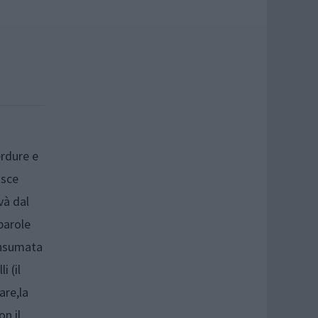
erdure e
isce
và dal
parole
onsumata
i (il
are,la
n il