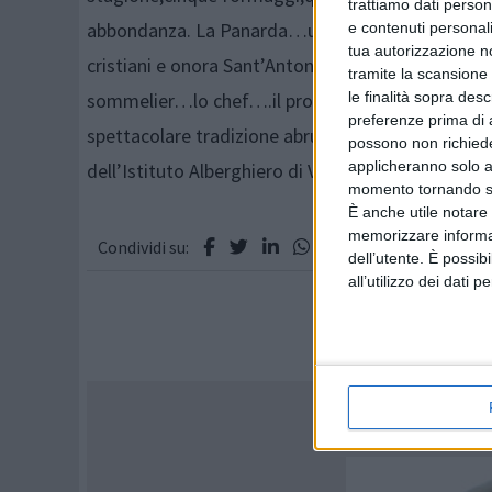
trattiamo dati person
abbondanza. La Panarda…un’esaltazione del cibo in
e contenuti personali
tua autorizzazione no
cristiani e onora Sant’Antonio Abate,patrono degli
tramite la scansione 
le finalità sopra des
sommelier…lo chef….il prof…. Carlo Miscischia pe
preferenze prima di 
spettacolare tradizione abruzzese e indirettament
possono non richieder
applicheranno solo a
dell’Istituto Alberghiero di Villa SantaMaria e a
momento tornando su 
È anche utile notare
memorizzare informazi
Condividi su:
dell’utente. È possib
all’utilizzo dei dati 
A