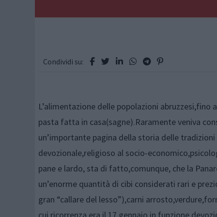
Condividi su:
L’alimentazione delle popolazioni abruzzesi,fino 
pasta fatta in casa(sagne).Raramente veniva consu
un’importante pagina della storia delle tradizioni
devozionale,religioso al socio-economico,psicologi
pane e lardo, sta di fatto,comunque, che la Pana
un’enorme quantità di cibi considerati rari e prezios
gran “callare del lesso”),carni arrosto,verdure,fo
cui ricorrenza era il 17 gennaio in funzione devoz