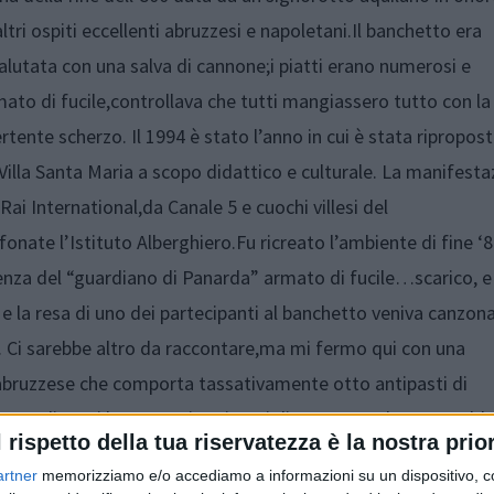
tri ospiti eccellenti abruzzesi e napoletani.Il banchetto era
lutata con una salva di cannone;i piatti erano numerosi e
mato di fucile,controllava che tutti mangiassero tutto con la
ente scherzo. Il 1994 è stato l’anno in cui è stata ripropost
 Villa Santa Maria a scopo didattico e culturale. La manifesta
Rai International,da Canale 5 e cuochi villesi del
onate l’Istituto Alberghiero.Fu ricreato l’ambiente di fine ‘
za del “guardiano di Panarda” armato di fucile…scarico, e 
 e la resa di uno dei partecipanti al banchetto veniva canzona
. Ci sarebbe altro da raccontare,ma mi fermo qui con una
abruzzese che comporta tassativamente otto antipasti di
te di carni lessate,sei antipasti di grasso,un decotto caldo
l rispetto della tua riservatezza è la nostra prior
ciutte,otto portate di carne arrosto,cinque verdure di
artner
memorizziamo e/o accediamo a informazioni su un dispositivo, c
 Sangro,e per finire spaghettini aglio,olio novello e diavolic