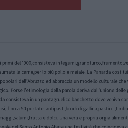
ai primi del ‘900,consisteva in legumi,granoturco,frumento,v
mata la carne,per lo più pollo e maiale. La Panarda costitu
 popolari dell’Abruzzo ed abbraccia un modello culturale che 
co. Forse l’etimologia della parola deriva dall’unione delle 
rda consisteva in un pantagruelico banchetto dove veniva c
i, fino a 50 portate: antipasti,brodi di gallina,pasticci,timball
rmaggi,salumi,frutta e dolci. Una vera e propria orgia aliment
ionale del Santo Antonio Abate,una festività che coincideva co