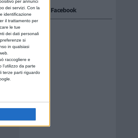
spositivo per annunci
non
o dei servizi.
Con la
Seguici su Facebook
e identificazione
ourmet…il
er il trattamento per
icare le tue
ti dei dati personali
ocente
 preferenze si
nso in qualsiasi
 web.
uò raccogliere e
 l’utilizzo da parte
i terze parti riguardo
Google.