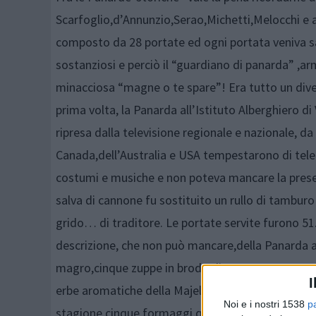
Scarfoglio,d’Annunzio,Serao,Michetti,Melocchi e al
composto da 28 portate ed ogni portata veniva sa
sostanziosi e perciò il “guardiano di panarda” ,ar
minacciosa “magne o te spare”! Era tutto un divert
prima volta, la Panarda all’Istituto Alberghiero di
ripresa dalla televisione regionale e nazionale, da 
Canada,dell’Australia e USA tempestarono di telef
costumi e musiche e non poteva mancare la presen
salva di cannone fu sostituito un rullo di tamburo
grido… di traditore. Le portate servite furono 51
descrizione, che non può mancare,della Panarda 
magro,cinque zuppe in brodo di carne,quattro porta
I
erbe aromatiche della Majella,quattro minestre as
Noi e i nostri 1538
p
stagione,cinque formaggi,quattro dolci della Val di