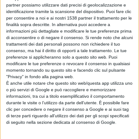
___________________________
partner possiamo utilizzare dati precisi di geolocalizzazione e
identificazione tramite la scansione del dispositivo. Puoi fare clic
per consentire a noi e ai nostri 1538 partner il trattamento per le
Programma
finalità sopra descritte. In alternativa puoi accedere a
Pietro Mascagni (1863 - 1945) dall'Amico Fritz: Finale I°
informazioni più dettagliate e modificare le tue preferenze prima
di acconsentire o di negare il consenso.
Si rende noto che alcuni
Preludietto
trattamenti dei dati personali possono non richiedere il tuo
Joahn Sebastian Bach (1685-1750) Allemanda dalla
consenso, ma hai il diritto di opporti a tale trattamento. Le tue
preferenze si applicheranno solo a questo sito web. Puoi
Partita N°2 in RE min. BWV 1004
modificare le tue preferenze o revocare il consenso in qualsiasi
Ernest Bloch (1880-1959) Nigun (Improvisation);
momento tornando su questo sito e facendo clic sul pulsante
"Privacy" in fondo alla pagina web.
Simchas Torah (Rejoicing)
È anche utile notare che questo sito web/questa app utilizza uno
Giuseppe Verdi (1813-1901) dai Lombardi alla Prima
o più servizi di Google e può raccogliere e memorizzare
informazioni, tra cui a titolo esemplificativo il comportamento
Crociata: Atto III° violino solo
durante le visite o l’utilizzo da parte dell’utente. È possibile fare
Nicolò Paganini (1782-1840) Capriccio n.19 (Lento,
clic per concedere o negare il consenso a Google e ai suoi tag
di terze parti riguardo all’utilizzo dei dati per gli scopi specificati
Allegro assai)
di seguito nella sezione dedicata al consenso di Google.
Pietro Mascagni (1863 - 1945) Elevazione dalla Messa di