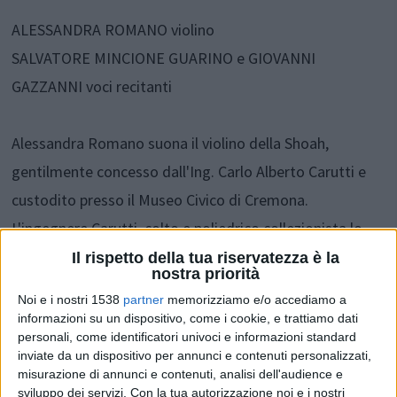
ALESSANDRA ROMANO violino
SALVATORE MINCIONE GUARINO e GIOVANNI
GAZZANNI voci recitanti
Alessandra Romano suona il violino della Shoah,
gentilmente concesso dall'Ing. Carlo Alberto Carutti e
custodito presso il Museo Civico di Cremona.
L'ingegnere Carutti, colto e poliedrico collezionista lo
acquista, nel 2014, presso un antiquario di Torino: è un
Il rispetto della tua riservatezza è la
nostra priorità
violino Collin-Mezin con una stella di Davide incisa sul
Noi e i nostri 1538
partner
memorizziamo e/o accediamo a
lato posteriore e un messaggio segreto custodito al
informazioni su un dispositivo, come i cookie, e trattiamo dati
personali, come identificatori univoci e informazioni standard
suo interno. Il concerto di questa sera si ispira alla storia
inviate da un dispositivo per annunci e contenuti personalizzati,
vera del violino ritrovato ad Auschwitz.
misurazione di annunci e contenuti, analisi dell'audience e
sviluppo dei servizi.
Con la tua autorizzazione noi e i nostri