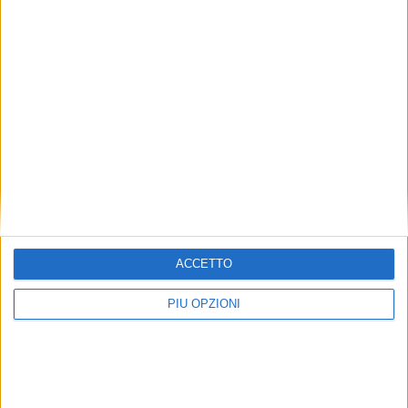
Italiani creduloni: lo rivela una ricerca della IPSOS
ACCETTO
PIÙ OPZIONI