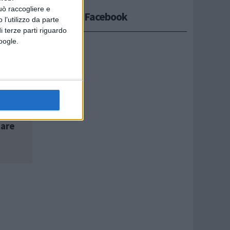
uò raccogliere e
Seguici su Facebook
 l’utilizzo da parte
i terze parti riguardo
Google.
a
tare