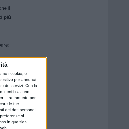
he il
i più
pare:
ità
ome i cookie, e
spositivo per annunci
o dei servizi.
Con la
e identificazione
er il trattamento per
icare le tue
ti dei dati personali
 preferenze si
nso in qualsiasi
 web.