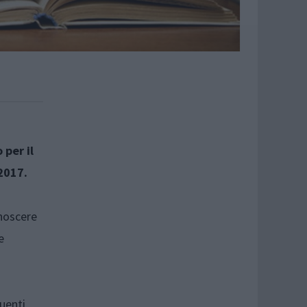
 per il
 2017.
onoscere
e
uenti