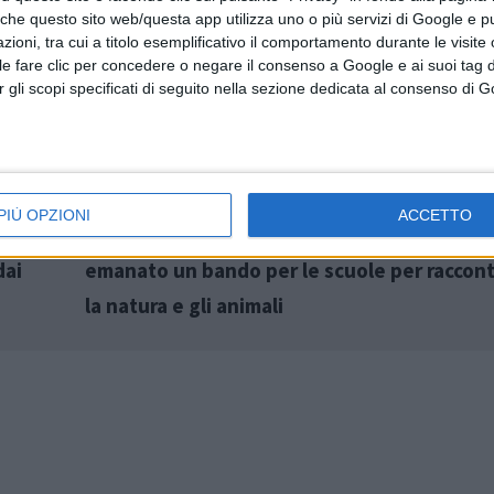
 che questo sito web/questa app utilizza uno o più servizi di Google e p
oni, tra cui a titolo esemplificativo il comportamento durante le visite o
ile fare clic per concedere o negare il consenso a Google e ai suoi tag d
per gli scopi specificati di seguito nella sezione dedicata al consenso di 
tici e
“A. A. A. Cercasi fumettisti, narratori e
PIÙ OPZIONI
ACCETTO
 20enne
reporter”. Il Parco Nazionale della Majella h
dai
emanato un bando per le scuole per raccon
la natura e gli animali