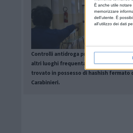
È anche utile notare
memorizzare informazi
dell’utente. È possib
all’utilizzo dei dati 
Controlli antidroga presso Istituti Scolas
altri luoghi frequentati dai più giovani,
trovato in possesso di hashish fermato 
Carabinieri.