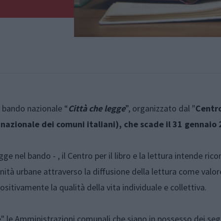
l bando nazionale “
Città che legge
”, organizzato dal "
Centro
 nazionale dei comuni italiani), che scade il 31 gennaio
gge nel bando - , il Centro per il libro e la lettura intende ric
nità urbane attraverso la diffusione della lettura come valor
ositivamente la qualità della vita individuale e collettiva.
ge" le Amministrazioni comunali che siano in possesso dei seg