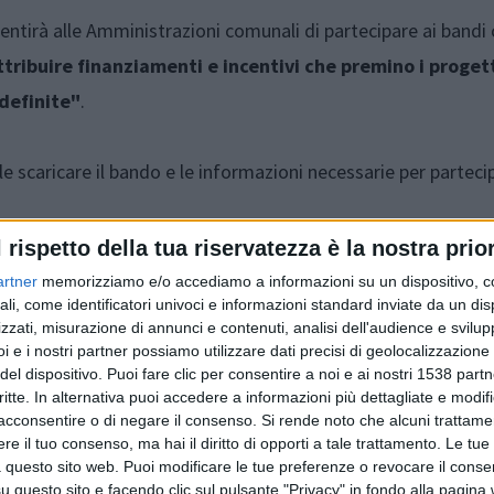
entirà alle Amministrazioni comunali di partecipare ai bandi c
ttribuire finanziamenti e incentivi che premino i progett
 definite"
.
bile scaricare il bando e le informazioni necessarie per parteci
l rispetto della tua riservatezza è la nostra prior
artner
memorizziamo e/o accediamo a informazioni su un dispositivo, c
ali, come identificatori univoci e informazioni standard inviate da un di
zzati, misurazione di annunci e contenuti, analisi dell'audience e svilupp
i e i nostri partner possiamo utilizzare dati precisi di geolocalizzazione 
del dispositivo. Puoi fare clic per consentire a noi e ai nostri 1538 partn
critte. In alternativa puoi accedere a informazioni più dettagliate e modif
acconsentire o di negare il consenso.
Si rende noto che alcuni trattamen
e il tuo consenso, ma hai il diritto di opporti a tale trattamento. Le tue
Articolo precedente
 questo sito web. Puoi modificare le tue preferenze o revocare il conse
questo sito e facendo clic sul pulsante "Privacy" in fondo alla pagina