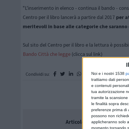
"L'inserimento in elenco - continua il bando - cons
Centro per il libro lancerà a partire dal 2017
per a
meritevoli in base alle categorie che saranno
Sul sito del Centro per il libro e la lettura è possi
Bando Città che legge
(clicca sul link)
I
Noi e i nostri 1538
p
Condividi su:
trattiamo dati person
e contenuti personali
tua autorizzazione no
tramite la scansione 
le finalità sopra des
preferenze prima di 
possono non richieder
Articolo successivo
applicheranno solo a
momento tornando su 