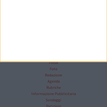
Seguici su Facebook
Mappa del sito
News
Focus
Foto
Redazione
Agenda
Rubriche
Informazione Pubblicitaria
Sondaggi
Petizioni