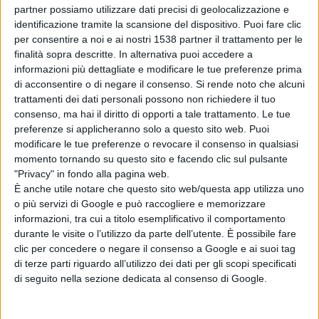
mette a disposizione della clientela già da diversi anni. Per i
partner possiamo utilizzare dati precisi di geolocalizzazione e
cinque uffici sopra elencati infatti, è anche possibile ottenere
identificazione tramite la scansione del dispositivo. Puoi fare clic
un “ticket elettronico” e prenotare il proprio turno allo
per consentire a noi e ai nostri 1538 partner il trattamento per le
sportello da remoto direttamente da smartphone e tablet
finalità sopra descritte. In alternativa puoi accedere a
tramite l’app “Ufficio Postale” oppure da pc sul sito poste.it,
informazioni più dettagliate e modificare le tue preferenze prima
senza la necessità di registrarsi. Il sistema, prevede la scelta
di acconsentire o di negare il consenso.
Si rende noto che alcuni
dell’orario sia per il giorno corrente sia per quello successivo.
trattamenti dei dati personali possono non richiedere il tuo
Poste Italiane ribadisce l’invito a recarsi negli uffici postali
consenso, ma hai il diritto di opporti a tale trattamento. Le tue
muniti di appositi strumenti di protezione individuali.
preferenze si applicheranno solo a questo sito web. Puoi
Per ulteriori informazioni, è possibile consultare il sito
modificare le tue preferenze o revocare il consenso in qualsiasi
www.poste.it o contattare il numero verde 800 00 33 22.
momento tornando su questo sito e facendo clic sul pulsante
"Privacy" in fondo alla pagina web.
È anche utile notare che questo sito web/questa app utilizza uno
Condividi su:
o più servizi di Google e può raccogliere e memorizzare
informazioni, tra cui a titolo esemplificativo il comportamento
durante le visite o l’utilizzo da parte dell’utente. È possibile fare
clic per concedere o negare il consenso a Google e ai suoi tag
di terze parti riguardo all’utilizzo dei dati per gli scopi specificati
di seguito nella sezione dedicata al consenso di Google.