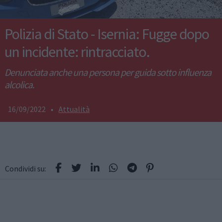
Polizia di Stato - Isernia: Fugge dopo
un incidente: rintracciato.
Denunciata anche una persona per guida sotto influenza
alcolica.
16/09/2022
•
Attualità
Condividi su: