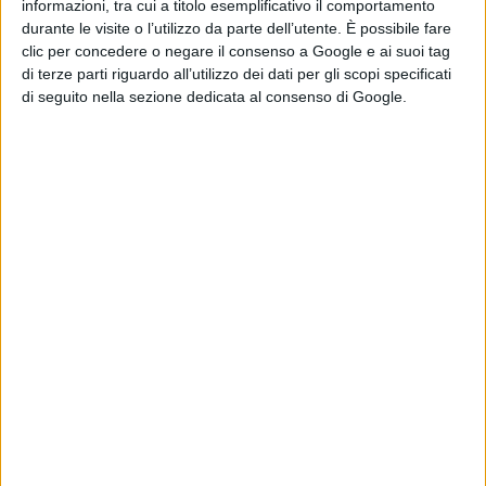
informazioni, tra cui a titolo esemplificativo il comportamento
dinamica emersa dalla ricostruzione.
durante le visite o l’utilizzo da parte dell’utente. È possibile fare
clic per concedere o negare il consenso a Google e ai suoi tag
di terze parti riguardo all’utilizzo dei dati per gli scopi specificati
Il fuggitivo, un autotrasportatore sessantenne, ha
di seguito nella sezione dedicata al consenso di Google.
dovuto ammettere il suo coinvolgimento nel sinistro,
assumendo le conseguenze del suo comportamento:
ritiro della patente e segnalazione all’Autorità
Giudiziaria.
Nello stesso pomeriggio la pattuglia del distaccamento
di Polizia Stradale di Agnone (IS) ha inoltre intercettato
un autocarro che procedeva a luci spente e con
andamento non lineare sulla SS 650 “Trignina”: fermato