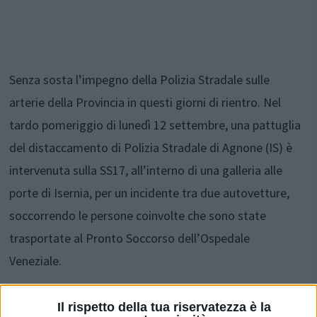
Senza sosta l’impegno della Polizia Stradale sulle
arterie della Provincia in questi giorni di rientro. Nel
tardo pomeriggio di lunedì 12 settembre, una pattuglia
del distaccamento di Polizia Stradale di Agnone (IS) è
intervenuta sulla SS17, all’interno di una galleria alle
porte di Isernia, per un incidente tra due autovetture,
soccorrendo le persone coinvolte che sono state
trasportate al Pronto Soccorso dell’Ospedale
Veneziale.
Il rispetto della tua riservatezza è la