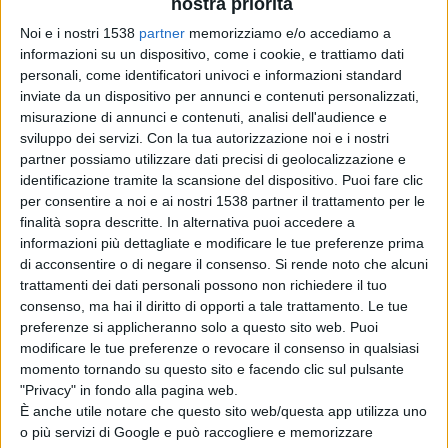
nostra priorità
Noi e i nostri 1538
partner
memorizziamo e/o accediamo a
Dagli immediati accertamenti svolti dagli operatori,
informazioni su un dispositivo, come i cookie, e trattiamo dati
personali, come identificatori univoci e informazioni standard
raccogliendo le dichiarazioni dei testimoni, si è
inviate da un dispositivo per annunci e contenuti personalizzati,
accertato che un terzo veicolo aveva avuto parte attiva
misurazione di annunci e contenuti, analisi dell'audience e
sviluppo dei servizi.
Con la tua autorizzazione noi e i nostri
nel sinistro: un autocarro, il cui conducente, subito dopo
partner possiamo utilizzare dati precisi di geolocalizzazione e
l’incidente, si era dato alla fuga in direzione
identificazione tramite la scansione del dispositivo. Puoi fare clic
per consentire a noi e ai nostri 1538 partner il trattamento per le
Campobasso.
finalità sopra descritte. In alternativa puoi accedere a
informazioni più dettagliate e modificare le tue preferenze prima
di acconsentire o di negare il consenso.
Si rende noto che alcuni
trattamenti dei dati personali possono non richiedere il tuo
consenso, ma hai il diritto di opporti a tale trattamento. Le tue
preferenze si applicheranno solo a questo sito web. Puoi
Circa un’ora dopo, lungo la SS 17, il personale della
modificare le tue preferenze o revocare il consenso in qualsiasi
Sezione Polizia Stradale e della Questura di Isernia, è
momento tornando su questo sito e facendo clic sul pulsante
"Privacy" in fondo alla pagina web.
riuscito a rintracciare un furgone, identico a quello
È anche utile notare che questo sito web/questa app utilizza uno
descritto, con danni evidentemente compatibili con la
o più servizi di Google e può raccogliere e memorizzare