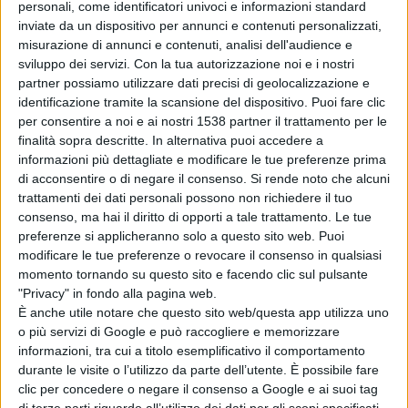
personali, come identificatori univoci e informazioni standard
Il centrodestra risponde con la lista
“Autonomia e
inviate da un dispositivo per annunci e contenuti personalizzati,
Identità”
, che riunisce i principali partiti della coalizione
misurazione di annunci e contenuti, analisi dell'audience e
sviluppo dei servizi.
Con la tua autorizzazione noi e i nostri
e presenta i candidati Luigi Antenucci, Fosca Colli,
partner possiamo utilizzare dati precisi di geolocalizzazione e
Pierluigi Izzi, Giacomo Lombardi, Nunziatina Nucci,
identificazione tramite la scansione del dispositivo. Puoi fare clic
per consentire a noi e ai nostri 1538 partner il trattamento per le
Angela Perpetua, Cesare Pietrangelo, Manolo Sacco,
finalità sopra descritte. In alternativa puoi accedere a
Chiara Staffieri e Massimo Zullo.
informazioni più dettagliate e modificare le tue preferenze prima
di acconsentire o di negare il consenso.
Si rende noto che alcuni
trattamenti dei dati personali possono non richiedere il tuo
A determinare gli equilibri non sarà il semplice numero
consenso, ma hai il diritto di opporti a tale trattamento. Le tue
preferenze si applicheranno solo a questo sito web. Puoi
dei voti, ma il loro peso. Il sistema elettorale prevede
modificare le tue preferenze o revocare il consenso in qualsiasi
infatti un voto ponderato in base alla popolazione dei
momento tornando su questo sito e facendo clic sul pulsante
"Privacy" in fondo alla pagina web.
comuni, suddivisi in tre fasce.
È anche utile notare che questo sito web/questa app utilizza uno
o più servizi di Google e può raccogliere e memorizzare
informazioni, tra cui a titolo esemplificativo il comportamento
I piccoli centri, inseriti in fascia A, hanno un coefficiente
durante le visite o l’utilizzo da parte dell’utente. È possibile fare
di 0,65 per ogni voto espresso. Agnone, unico comune in
clic per concedere o negare il consenso a Google e ai suoi tag
di terze parti riguardo all’utilizzo dei dati per gli scopi specificati