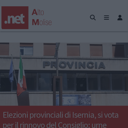
Elezioni provinciali di Isernia, si vota
per il rinnovo del Consiglio: urne