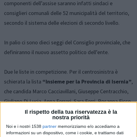
componenti dell’assise saranno infatti sindaci e
consiglieri comunali delle 52 municipalità del territorio,
secondo il sistema delle elezioni di secondo livello.
In palio ci sono dieci seggi del Consiglio provinciale, che
definiranno il nuovo assetto politico dell’ente.
Due le liste in competizione. Per il centrosinistra è
schierata la lista
“Insieme per la Provincia di Isernia”
,
che candida Marco Cacciavillani, Giuseppe Centracchio,
Giuliano Di Lucia, Anna Ferreri, Sara Ferri, Rosanna Ficco,
Amalia Gennarelli, Marcello Martino, Candido Paglione e
Il rispetto della tua riservatezza è la
nostra priorità
Monica Zullo.
Noi e i nostri 1538
partner
memorizziamo e/o accediamo a
informazioni su un dispositivo, come i cookie, e trattiamo dati