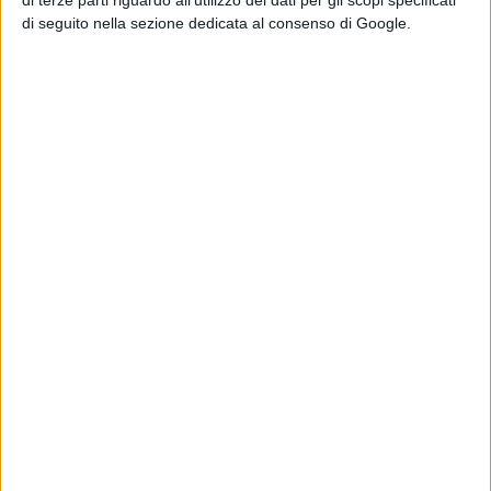
fascia B, pesa 23,7 punti. Isernia e Venafro, i centri più
di seguito nella sezione dedicata al consenso di Google.
popolosi e inseriti in fascia D, valgono invece sette punti
ciascuno.
Le operazioni di scrutinio inizieranno subito dopo la
chiusura dei seggi e determineranno la composizione
della nuova assise provinciale, segnando gli equilibri
politici della Provincia di Isernia per il prossimo
mandato.
Condividi su: