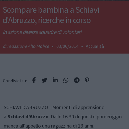
Scompare bambina a Schiavi
d'Abruzzo, ricerche in corso
In azione diverse squadre di volontari
redazione Alto Molise
•
03/06/2014
•
Attualità
Condividi su:
SCHIAVI D'ABRUZZO - Momenti di apprensione
a
Schiavi d'Abruzzo
. Dalle 16.30 di questo pomeriggio
manca all'appello una ragazzina di 13 anni.