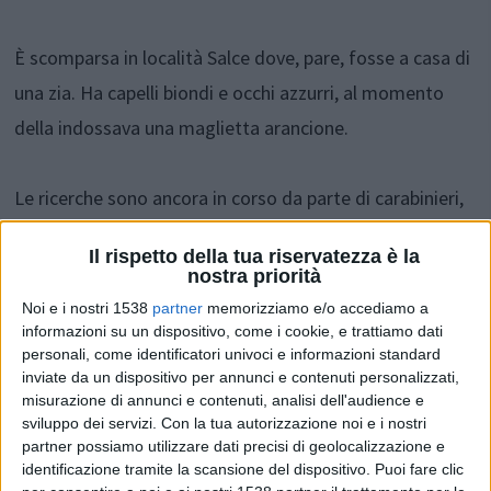
È scomparsa in località Salce dove, pare, fosse a casa di
una zia. Ha capelli biondi e occhi azzurri, al momento
della indossava una maglietta arancione.
Le ricerche sono ancora in corso da parte di carabinieri,
cittadini e diversi gruppi di Protezione civile con l'ausilio
Il rispetto della tua riservatezza è la
di unità cinofile. Al momento le ricerche non hanno dato
nostra priorità
esito positivo e cresce l'apprensione.
Noi e i nostri 1538
partner
memorizziamo e/o accediamo a
informazioni su un dispositivo, come i cookie, e trattiamo dati
personali, come identificatori univoci e informazioni standard
inviate da un dispositivo per annunci e contenuti personalizzati,
Condividi su:
misurazione di annunci e contenuti, analisi dell'audience e
sviluppo dei servizi.
Con la tua autorizzazione noi e i nostri
partner possiamo utilizzare dati precisi di geolocalizzazione e
ARGOMENTI:
Schiavi D Abruzzo
scomparse
identificazione tramite la scansione del dispositivo. Puoi fare clic