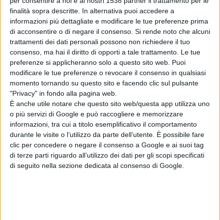
per consentire a noi e ai nostri 1538 partner il trattamento per le
finalità sopra descritte. In alternativa puoi accedere a
informazioni più dettagliate e modificare le tue preferenze prima
di acconsentire o di negare il consenso.
Si rende noto che alcuni
trattamenti dei dati personali possono non richiedere il tuo
consenso, ma hai il diritto di opporti a tale trattamento. Le tue
preferenze si applicheranno solo a questo sito web. Puoi
modificare le tue preferenze o revocare il consenso in qualsiasi
Articolo successivo
momento tornando su questo sito e facendo clic sul pulsante
"Privacy" in fondo alla pagina web.
È anche utile notare che questo sito web/questa app utilizza uno
o più servizi di Google e può raccogliere e memorizzare
informazioni, tra cui a titolo esemplificativo il comportamento
durante le visite o l’utilizzo da parte dell’utente. È possibile fare
clic per concedere o negare il consenso a Google e ai suoi tag
di terze parti riguardo all’utilizzo dei dati per gli scopi specificati
di seguito nella sezione dedicata al consenso di Google.
Il giornalista molisano: Carmine “ Mino” Pecorelli