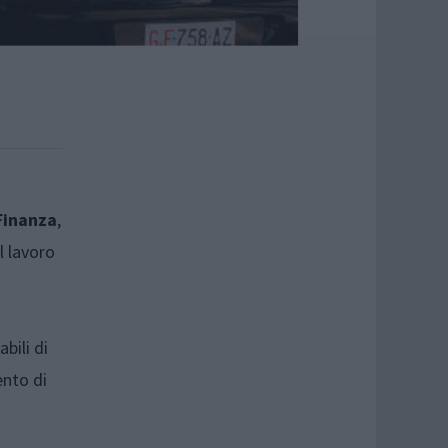
Finanza
,
l lavoro
bili di
ento di