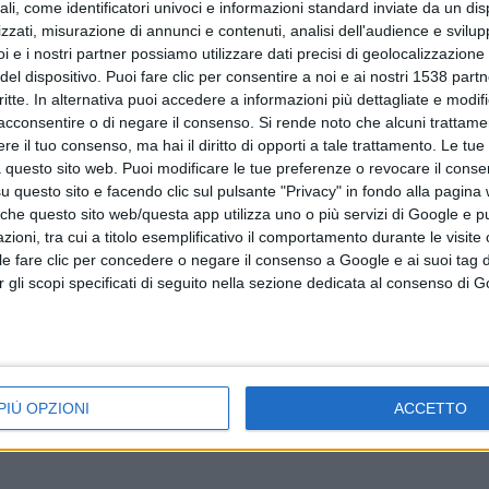
ali, come identificatori univoci e informazioni standard inviate da un di
zzati, misurazione di annunci e contenuti, analisi dell'audience e svilupp
i e i nostri partner possiamo utilizzare dati precisi di geolocalizzazione 
del dispositivo. Puoi fare clic per consentire a noi e ai nostri 1538 partn
udio di
A Schiavi di Abruzzo (CH), dal 26 al 28 giugno
critte. In alternativa puoi accedere a informazioni più dettagliate e modif
acconsentire o di negare il consenso.
Si rende noto che alcuni trattamen
sesta edizione del Festival “Schiavi della
e il tuo consenso, ma hai il diritto di opporti a tale trattamento. Le tue
Musica - festa della birra, degli arrosticini e
 questo sito web. Puoi modificare le tue preferenze o revocare il conse
questo sito e facendo clic sul pulsante "Privacy" in fondo alla pagina
della musica indipendente”
 che questo sito web/questa app utilizza uno o più servizi di Google e p
oni, tra cui a titolo esemplificativo il comportamento durante le visite o
ile fare clic per concedere o negare il consenso a Google e ai suoi tag d
per gli scopi specificati di seguito nella sezione dedicata al consenso di 
PIÙ OPZIONI
ACCETTO