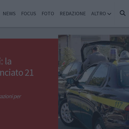
NEWS
FOCUS
FOTO
REDAZIONE
ALTRO
: la
nciato 21
razioni per