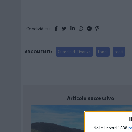
Condividi su:
ARGOMENTI:
Guardia di Finanza
fondi
reati
Articolo successivo
I
Noi e i nostri 1538
p