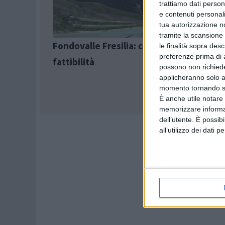
trattiamo dati person
e contenuti personali
tua autorizzazione no
tramite la scansione 
Fondovalle Fresilia: commissionato lo st
le finalità sopra des
preferenze prima di 
fattibilità
possono non richieder
applicheranno solo a
momento tornando su 
È anche utile notare
memorizzare informazi
dell’utente. È possib
all’utilizzo dei dati 