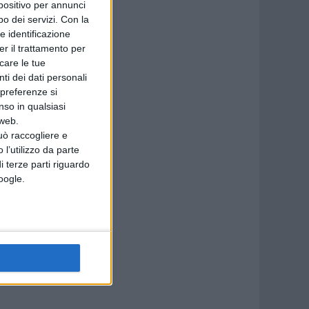
spositivo per annunci
o dei servizi.
Con la
e identificazione
er il trattamento per
, la
icare le tue
ti dei dati personali
 preferenze si
nso in qualsiasi
 web.
uò raccogliere e
 l’utilizzo da parte
i terze parti riguardo
Google.