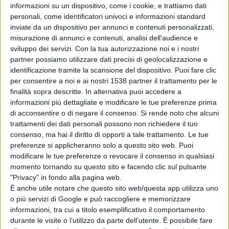
informazioni su un dispositivo, come i cookie, e trattiamo dati
del giorno, forse è piu’ comodo che gestire quattro
personali, come identificatori univoci e informazioni standard
secchi, abbastanza capienti e attenersi rigorosamente
inviate da un dispositivo per annunci e contenuti personalizzati,
misurazione di annunci e contenuti, analisi dell'audience e
alle giornate e agli orari prestabiliti per lo smaltimento e
sviluppo dei servizi.
Con la tua autorizzazione noi e i nostri
se dovesse succedere di dimenticare di gettarli, bisogna
partner possiamo utilizzare dati precisi di geolocalizzazione e
identificazione tramite la scansione del dispositivo. Puoi fare clic
aspettare la successiva giornata prevista per gettare
per consentire a noi e ai nostri 1538 partner il trattamento per le
quel determinato rifiuto.
finalità sopra descritte. In alternativa puoi accedere a
informazioni più dettagliate e modificare le tue preferenze prima
di acconsentire o di negare il consenso.
Si rende noto che alcuni
trattamenti dei dati personali possono non richiedere il tuo
Ma qualche volta, quello che puo’ sembrare piu’
consenso, ma hai il diritto di opporti a tale trattamento. Le tue
comodo, forse lo e’ al momento, ma alla lunga
preferenze si applicheranno solo a questo sito web. Puoi
modificare le tue preferenze o revocare il consenso in qualsiasi
danneggia, come la poltrona che ci si sprofonda dentro
momento tornando su questo sito e facendo clic sul pulsante
e sembra comodissima, ma quando ti alzi ti viene il mal
"Privacy" in fondo alla pagina web.
È anche utile notare che questo sito web/questa app utilizza uno
di schiena.
o più servizi di Google e può raccogliere e memorizzare
informazioni, tra cui a titolo esemplificativo il comportamento
durante le visite o l’utilizzo da parte dell’utente. È possibile fare
Differenziare e’ bello, ma piu’ che bello e’ utile. Piu’ si