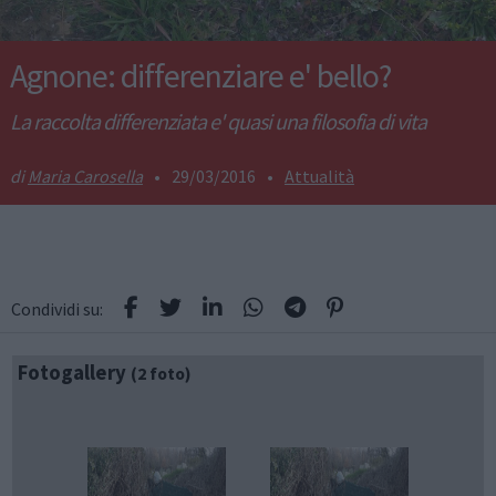
Agnone: differenziare e' bello?
La raccolta differenziata e' quasi una filosofia di vita
Maria Carosella
•
29/03/2016
•
Attualità
Condividi su:
Fotogallery
(2 foto)