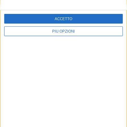
ACCETTO
TERRITORIO
PIÙ OPZIONI
Pesce dell’Adriatico, tracciabilità e filiera
corta