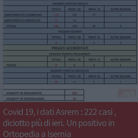
Covid 19, i dati Asrem : 222 casi ,
diciotto più di ieri. Un positivo in
Ortopedia a Isernia