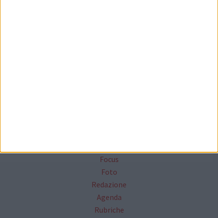
Seguici su Facebook
Mappa del sito
News
Focus
Foto
Redazione
Agenda
Rubriche