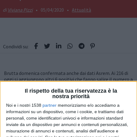
Viviana Pizzi
•
05/04/2020
•
Attualità
Condividi su:
Brutta domenica confermata anche dai dati Asrem. Ai 216 di
oggi si aggiungono altri 6 positivi che fanno salire il numero a
222.
Il rispetto della tua riservatezza è la
nostra priorità
In totale sono 1557 tamponi processati (54 in più rispetto
alle 11). I tamponi negativi sono 1335 mentre quelli positivi
Noi e i nostri 1538
partner
memorizziamo e/o accediamo a
222. Di cui 166 in provincia di Campobasso ( 2 in più delle 11),
informazioni su un dispositivo, come i cookie, e trattiamo dati
44 in provincia di Isernia ( 3 in più delle 11) e 12 di altre regioni
personali, come identificatori univoci e informazioni standard
( 1 in più di delle 11) . Ricordiamo che la provenienza
inviate da un dispositivo per annunci e contenuti personalizzati,
geografica arriva dai dati di residenza.
misurazione di annunci e contenuti, analisi dell'audience e