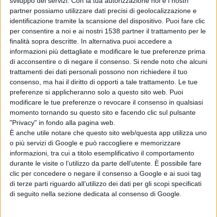
sviluppo dei servizi.
Con la tua autorizzazione noi e i nostri
Uno dei nuovi pazienti è ricoverato in ortopedia al Veneziale
partner possiamo utilizzare dati precisi di geolocalizzazione e
di Isernia. Quando è stato scoperto positivo al tampone
identificazione tramite la scansione del dispositivo. Puoi fare clic
doveva essere operato. Intervento al momento rinviato.
per consentire a noi e ai nostri 1538 partner il trattamento per le
finalità sopra descritte. In alternativa puoi accedere a
29 i ricoverati al Cardarelli: 4 in terapia intensiva, 2 in terapia
informazioni più dettagliate e modificare le tue preferenze prima
subintensiva e 23 in malattie infettive.
di acconsentire o di negare il consenso.
Si rende noto che alcuni
trattamenti dei dati personali possono non richiedere il tuo
Nel computo non risulta il Vietri di Larino perché come ha
spiegato Florenzano i pazienti di Cercemaggiore positivi
consenso, ma hai il diritto di opporti a tale trattamento. Le tue
erano poggiati in una struttura adiacente che non riguardava
preferenze si applicheranno solo a questo sito web. Puoi
l' ospedale.
modificare le tue preferenze o revocare il consenso in qualsiasi
momento tornando su questo sito e facendo clic sul pulsante
Gli asintomatici a domicilio sono 166: 148 mai ricoverati e 18
"Privacy" in fondo alla pagina web.
dimessi. 6 restano le persone guarite.
È anche utile notare che questo sito web/questa app utilizza uno
o più servizi di Google e può raccogliere e memorizzare
Stabili i numeri di Neuromed e dei 13 decessi.
informazioni, tra cui a titolo esemplificativo il comportamento
durante le visite o l’utilizzo da parte dell’utente. È possibile fare
clic per concedere o negare il consenso a Google e ai suoi tag
Condividi su:
di terze parti riguardo all’utilizzo dei dati per gli scopi specificati
di seguito nella sezione dedicata al consenso di Google.