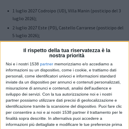
1 luglio 2027 Codroipo (UD), Villa Manin (posticipo del 3
luglio 2026);
2 luglio 2027 Este (PD), Castello Carrarese (posticipo del
5 luglio 2026);
3 luglio 2027 Marostica (VI), Piazza Castello (posticipo
Il rispetto della tua riservatezza è la
del 4 luglio 2026);
nostra priorità
4 luglio 2027 Villafranca (VR), Castello Scaligero
Noi e i nostri 1538
partner
memorizziamo e/o accediamo a
(posticipo del 2 luglio 2026);
informazioni su un dispositivo, come i cookie, e trattiamo dati
personali, come identificatori univoci e informazioni standard
6 luglio 2027 Pistoia, Piazza Duomo (posticipo del 7
inviate da un dispositivo per annunci e contenuti personalizzati,
luglio 2026);
misurazione di annunci e contenuti, analisi dell'audience e
sviluppo dei servizi.
Con la tua autorizzazione noi e i nostri
7 luglio 2027 Genova, Arena del Mare - Porto Antico
partner possiamo utilizzare dati precisi di geolocalizzazione e
(posticipo dell’8 luglio 2026);
identificazione tramite la scansione del dispositivo. Puoi fare clic
10 luglio 2027 Cernobbio (CO), Villa Erba (posticipo
per consentire a noi e ai nostri 1538 partner il trattamento per le
finalità sopra descritte. In alternativa puoi accedere a
dell’11 luglio 2026);
informazioni più dettagliate e modificare le tue preferenze prima