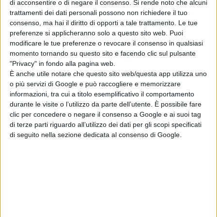
12 luglio 2027 Bergamo, Arena Fiera (posticipo del 13
di acconsentire o di negare il consenso.
Si rende noto che alcuni
trattamenti dei dati personali possono non richiedere il tuo
luglio 2026);
consenso, ma hai il diritto di opporti a tale trattamento. Le tue
15 luglio 2027 Firenze, Le Cascine - Prato delle
preferenze si applicheranno solo a questo sito web. Puoi
Cornacchie (posticipo del 16 luglio 2026);
modificare le tue preferenze o revocare il consenso in qualsiasi
momento tornando su questo sito e facendo clic sul pulsante
17 luglio 2027 Cattolica (RN), Arena della Regina
"Privacy" in fondo alla pagina web.
(posticipo del 17 luglio 2026);
È anche utile notare che questo sito web/questa app utilizza uno
o più servizi di Google e può raccogliere e memorizzare
19 luglio 2027 Pompei (NA), Anfiteatro degli Scavi
informazioni, tra cui a titolo esemplificativo il comportamento
(posticipo del 20 luglio 2026);
durante le visite o l’utilizzo da parte dell’utente. È possibile fare
clic per concedere o negare il consenso a Google e ai suoi tag
20 luglio 2027 Pompei (NA), Anfiteatro degli Scavi
di terze parti riguardo all’utilizzo dei dati per gli scopi specificati
(posticipo del 21 luglio 2026);
di seguito nella sezione dedicata al consenso di Google.
24 luglio 2027 Agrigento, Live Arena (posticipo del 26
luglio 2026);
25 luglio 2027 Agrigento, Live Arena (posticipo del 27
luglio 2026);
27 luglio 2027 Palermo, Teatro di Verdura (posticipo del
28 luglio 2026);