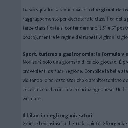
Le sei squadre saranno divise in
due gironi da tr
raggruppamento per decretare la classifica della p
terze classificate si contenderanno il 5° e 6° post
posto), mentre le regine dei rispettivi gironi si gio
Sport, turismo e gastronomia: la formula vi
Non sarà solo una giornata di calcio giocato. È pr
provenienti da fuori regione. Complice la bella sta
visitando le bellezze storiche e architettoniche del
eccellenze della rinomata cucina agnonese. Un bin
vincente.
Il bilancio degli organizzatori
Grande l'entusiasmo dietro le quinte. Gli organiz