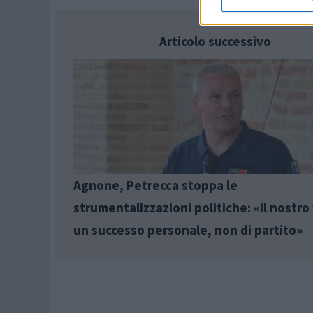
Articolo successivo
Agnone, Petrecca stoppa le
strumentalizzazioni politiche: «Il nostro
un successo personale, non di partito»