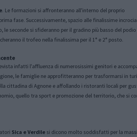
e
. Le formazioni si affronteranno all'interno del proprio
rima fase. Successivamente, spazio alle finalissime incrociat
o, le seconde si sfideranno per il gradino più basso del podio 
cheranno il trofeo nella finalissima per il 1° e 2° posto.
ncente
evista infatti l'affluenza di numerosissimi genitori e accom
gione, le famiglie ne approfitteranno per trasformarsi in turi
la cittadina di Agnone e affollando i ristoranti locali per gus
omio, quello tra sport e promozione del territorio, che si 
zatori
Sica e Verdile
si dicono molto soddisfatti per la mass