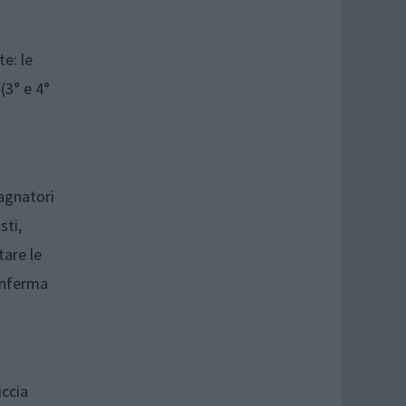
e: le
(3° e 4°
pagnatori
sti,
tare le
conferma
iccia