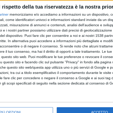
una volta, una programmazione seria e di spessore. L'obiettiv
l rispetto della tua riservatezza è la nostra prior
 far vivere a tutti i ragazzi della Scuola Calcio bellissime
artner
memorizziamo e/o accediamo a informazioni su un dispositivo, c
ecnica. Risultati possibili solo grazie alla scelta della società
ali, come identificatori univoci e informazioni standard inviate da un di
zzati, misurazione di annunci e contenuti, analisi dell'audience e svilupp
ati, capaci di operare con profonda passione e amore verso i 
i e i nostri partner possiamo utilizzare dati precisi di geolocalizzazione 
del dispositivo. Puoi fare clic per consentire a noi e ai nostri 1538 partn
critte. In alternativa puoi accedere a informazioni più dettagliate e modif
acconsentire o di negare il consenso.
Si rende noto che alcuni trattamen
e il tuo consenso, ma hai il diritto di opporti a tale trattamento. Le tue
l fischio finale del torneo. Gli organizzatori hanno già lanciat
 questo sito web. Puoi modificare le tue preferenze o revocare il conse
i Esordienti per la grande
festa finale del torneo, in prog
questo sito e facendo clic sul pulsante "Privacy" in fondo alla pagina
 che questo sito web/questa app utilizza uno o più servizi di Google e p
io, amicizia e grandi valori granata.
oni, tra cui a titolo esemplificativo il comportamento durante le visite o
ile fare clic per concedere o negare il consenso a Google e ai suoi tag d
per gli scopi specificati di seguito nella sezione dedicata al consenso di 
PIÙ OPZIONI
ACCETTO