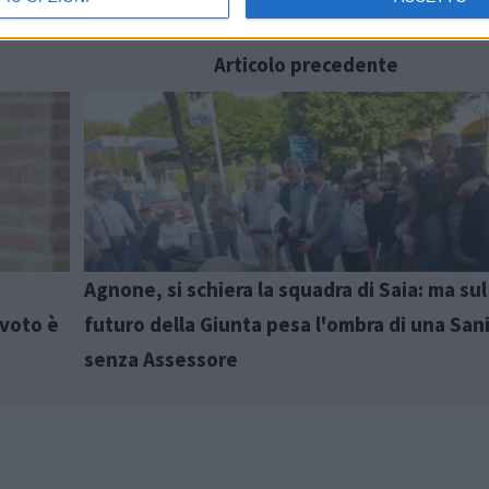
Articolo precedente
Agnone, si schiera la squadra di Saia: ma sul
 voto è
futuro della Giunta pesa l'ombra di una San
senza Assessore