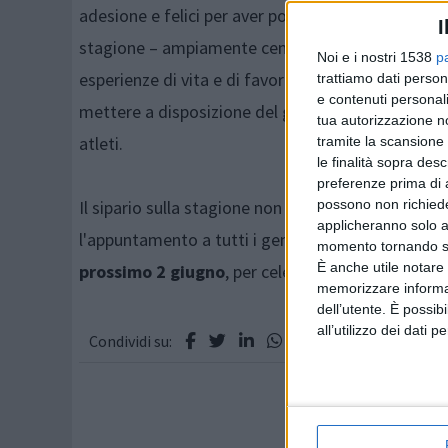
adesione e felici per aver portato avanti, ancora 
I
stagione – ampiamente centrato – è stato quello di
Noi e i nostri 1538
p
esperienze di vita e di favorire una netta crescita t
trattiamo dati person
e contenuti personali
mettere a disposizione del gruppo tecnici qualific
tua autorizzazione no
atleti.
tramite la scansione 
le finalità sopra des
preferenze prima di 
possono non richieder
Il sipario sulla stagione non si chiuderà però con i
applicheranno solo a
l'appuntamento a tutti i genitori e ai ragazzi degl
momento tornando su 
È anche utile notare
prossimo 2 giugno
, per celebrare un anno di calc
memorizzare informazi
dell’utente. È possib
all’utilizzo dei dati 
Condividi su: