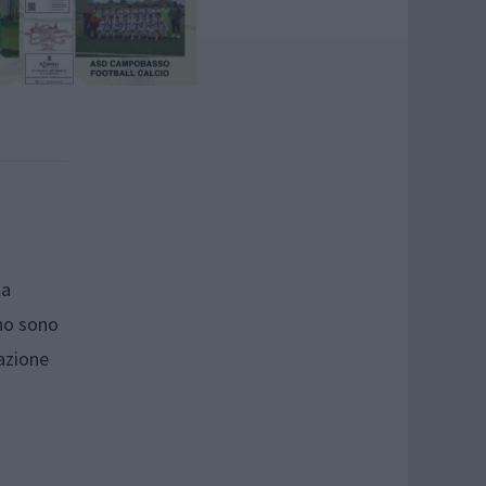
la
ano sono
pazione