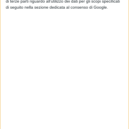
di terze parti riguardo all’utilizzo dei dati per gli scopi specificati
INAUGURAZIONE CASA PER DISABILI,
di seguito nella sezione dedicata al consenso di Google.
IORIO SI PRESENTA E DICE: "IO PALADINO
DEL CARACCIOLO"
FOTO
ATTUALITÀ