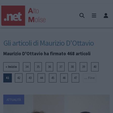
Gli articoli di Maurizio D'Ottavio
Maurizio D'Ottavio ha firmato 468 articoli
« Inizio
34
35
36
37
38
39
40
41
42
43
44
45
46
47
... Fine
ATTUALITÀ