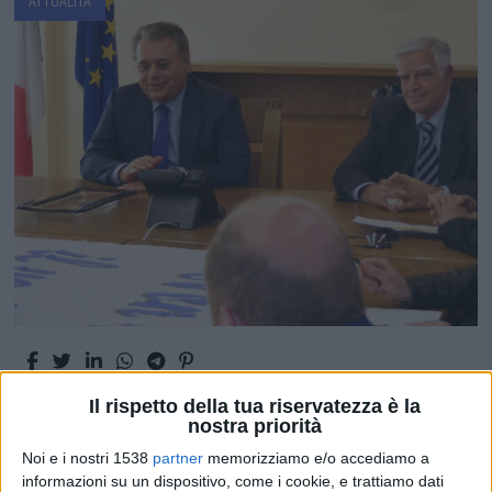
ATTUALITÀ
Il rispetto della tua riservatezza è la
nostra priorità
IORIO A 'TELECAMERE': "L'OSPEDALE
Noi e i nostri 1538
partner
memorizziamo e/o accediamo a
CARACCIOLO DIVERRA' UNA RSA"
FOTO
informazioni su un dispositivo, come i cookie, e trattiamo dati